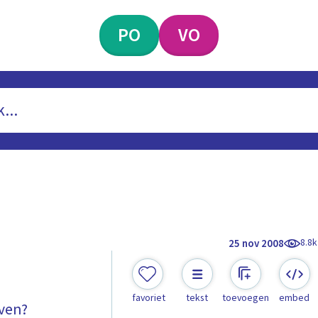
PO
VO
8.8k
25 nov 2008
favoriet
tekst
toevoegen
embed
even?