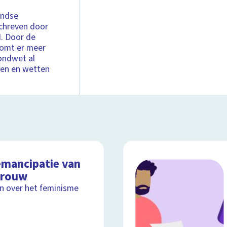
andse
schreven door
. Door de
komt er meer
rondwet al
ten en wetten
emancipatie van
vrouw
ijn over het feminisme