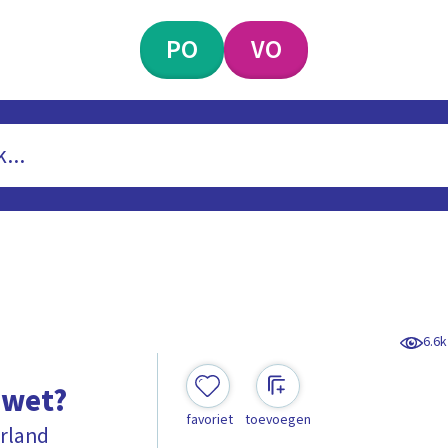
PO
VO
6.6k
dwet?
favoriet
toevoegen
erland