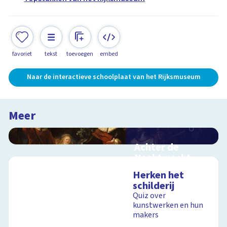
favoriet
tekst
toevoegen
embed
Naar de interactieve schoolplaat van het Rijksmuseum
Meer
Achter de
Nachtwacht
Interactieve
Herken het
schoolplaat over de
schilderij
geheimen van dit
Quiz over
grote schilderij van
kunstwerken en hun
Rembrandt
makers