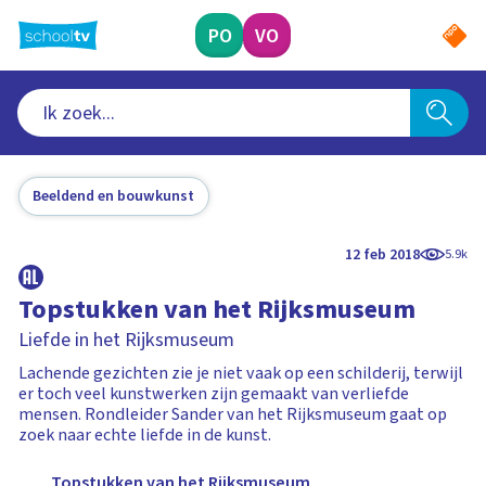
Ga
naar
PO
VO
hoofdinhoud
Beeldend en bouwkunst
12 feb 2018
5.9k
Topstukken van het Rijksmuseum
Liefde in het Rijksmuseum
Lachende gezichten zie je niet vaak op een schilderij, terwijl
er toch veel kunstwerken zijn gemaakt van verliefde
mensen. Rondleider Sander van het Rijksmuseum gaat op
zoek naar echte liefde in de kunst.
Topstukken van het Rijksmuseum