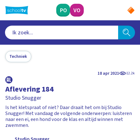
Ga
naar
PO
VO
hoofdinhoud
Techniek
18 apr 2021
12.2k
Aflevering 184
Studio Snugger
Is het kletspraat of niet? Daar draait het om bij Studio
Snugger! Met vandaag de volgende onderwerpen: luisteren
naar een ei, een hond voor de klas en altijd winnen met
zwemmen.
Studio Snugger