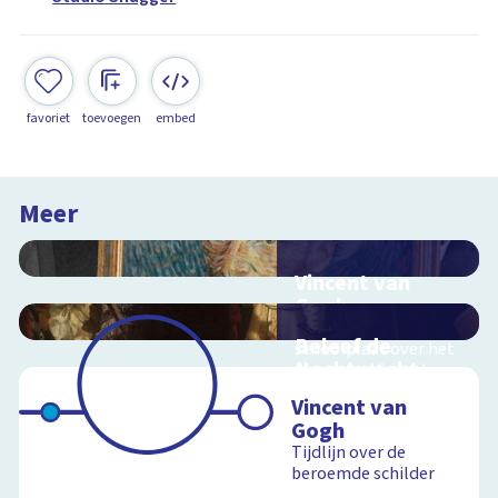
favoriet
toevoegen
embed
Meer
Vincent van
Gogh
Interactieve
Beleef de
schoolplaat over het
Nachtwacht
leven van Vincent van
Gogh
Interactieve
Vincent van
schoolplaat over
Gogh
Rembrandts
Tijdlijn over de
meesterwerk
beroemde schilder
Schoolplaat