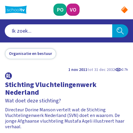
Ga
naar
PO
VO
hoofdinhoud
Organisatie en bestuur
1 nov 2011
tot 31 dec 2032
2.7k
Stichting Vluchtelingenwerk
Nederland
Wat doet deze stichting?
Directeur Dorine Manson vertelt wat de Stichting
Vluchtelingenwerk Nederland (SVN) doet en waarom. De
jonge Afghaanse vluchteling Mustafa Aqeli illustreert haar
verhaal.