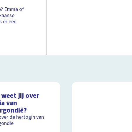
ie? Emma of
ikaanse
s er een
weet jij over
ia van
rgondië?
over de hertogin van
gondië