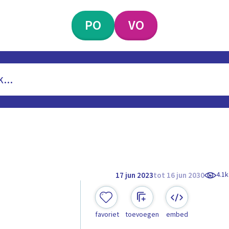
PO
VO
4.1k
17 jun 2023
tot 16 jun 2030
favoriet
toevoegen
embed