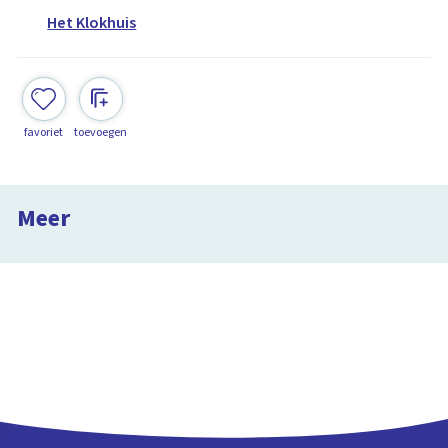
Het Klokhuis
favoriet
toevoegen
Maria van Bourgondië
Het Klokhuis
Meer
15:29