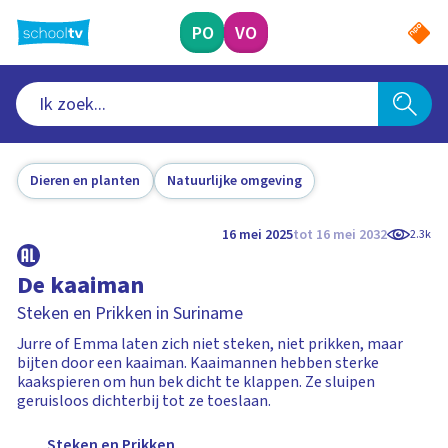
Ga
naar
PO
VO
hoofdinhoud
Dieren en planten
Natuurlijke omgeving
16 mei 2025
tot 16 mei 2032
2.3k
De kaaiman
Steken en Prikken in Suriname
Jurre of Emma laten zich niet steken, niet prikken, maar
bijten door een kaaiman. Kaaimannen hebben sterke
kaakspieren om hun bek dicht te klappen. Ze sluipen
geruisloos dichterbij tot ze toeslaan.
Steken en Prikken