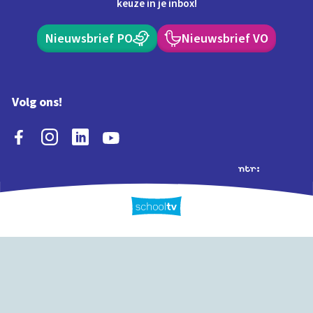
keuze in je inbox!
Nieuwsbrief PO
Nieuwsbrief VO
Volg ons!
Extra's
Schooltv biedt meer
Quiz
Schoolplaat
Tijd
dan video's! Ontdek
onze extra inhoud: