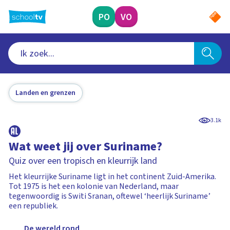
Ga
naar
PO
VO
hoofdinhoud
Landen en grenzen
3.1k
Wat weet jij over Suriname?
Quiz over een tropisch en kleurrijk land
Het kleurrijke Suriname ligt in het continent Zuid-Amerika.
Tot 1975 is het een kolonie van Nederland, maar
tegenwoordig is Switi Sranan, oftewel ‘heerlijk Suriname’
een republiek.
De wereld rond