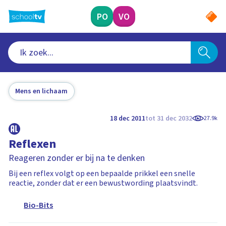
Ga
naar
PO
VO
hoofdinhoud
Mens en lichaam
18 dec 2011
tot 31 dec 2032
27.9k
Reflexen
Reageren zonder er bij na te denken
Bij een reflex volgt op een bepaalde prikkel een snelle
reactie, zonder dat er een bewustwording plaatsvindt.
Bio-Bits