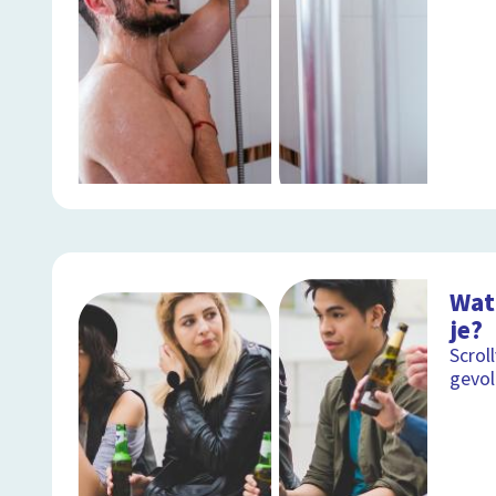
Wat
je?
Scrol
gevol