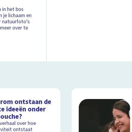
 in het bos
in je lichaam en
ar natuurfoto’s
 meer over te
rom ontstaan de
te ideeën onder
douche?
lverhaal over hoe
iviteit ontstaat