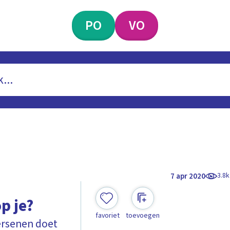
PO
VO
3.8k
7 apr 2020
p je?
favoriet
toevoegen
ersenen doet