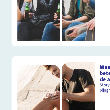
Waa
bete
de 
Story
pijng