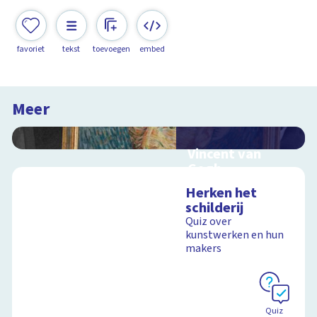
favoriet
tekst
toevoegen
embed
Meer
Vincent van
Gogh
Interactieve
Herken het
schoolplaat over het
schilderij
leven van Vincent van
Quiz over
Gogh
kunstwerken en hun
makers
Schoolplaat
Quiz