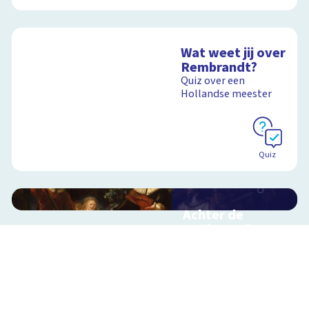
Wat weet jij over
Rembrandt?
Quiz over een
Hollandse meester
Quiz
Achter de
Nachtwacht
Interactieve
schoolplaat over de
geheimen van dit
grote schilderij van
Rembrandt