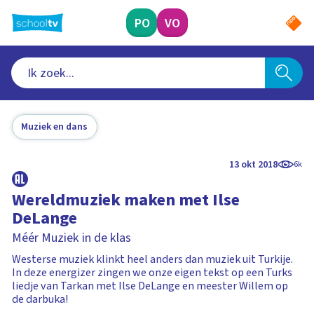
Ga
naar
PO
VO
hoofdinhoud
Muziek en dans
13 okt 2018
6k
Wereldmuziek maken met Ilse
DeLange
Méér Muziek in de klas
Westerse muziek klinkt heel anders dan muziek uit Turkije.
In deze energizer zingen we onze eigen tekst op een Turks
liedje van Tarkan met Ilse DeLange en meester Willem op
de darbuka!