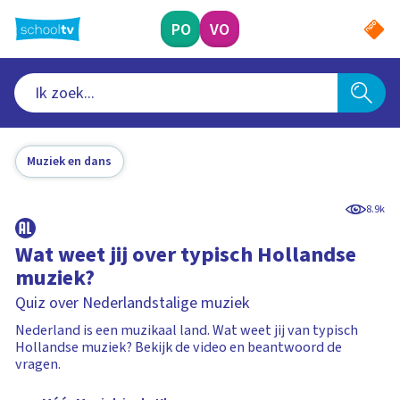
Ga
naar
PO
VO
hoofdinhoud
Muziek en dans
8.9k
Wat weet jij over typisch Hollandse
muziek?
Quiz over Nederlandstalige muziek
Nederland is een muzikaal land. Wat weet jij van typisch
Hollandse muziek? Bekijk de video en beantwoord de
vragen.