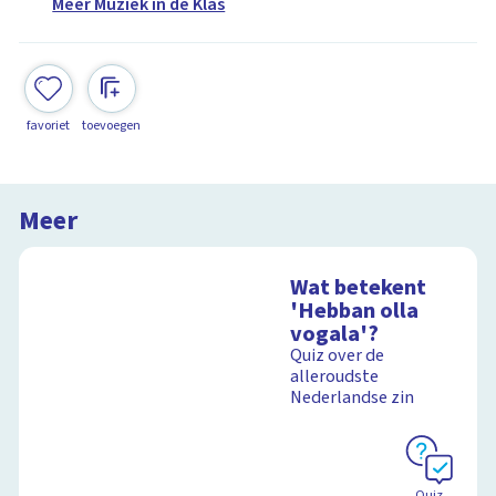
Méér Muziek in de Klas
favoriet
toevoegen
Meer
Wat betekent
'Hebban olla
vogala'?
Quiz over de
alleroudste
Nederlandse zin
Quiz