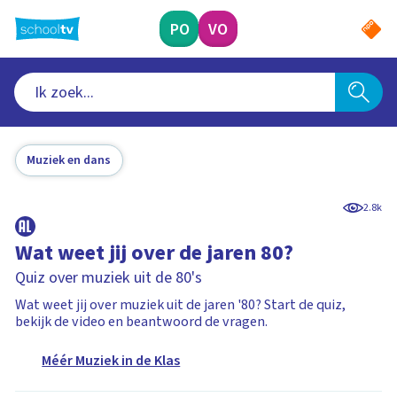
Ga
naar
PO
VO
hoofdinhoud
Muziek en dans
2.8k
Wat weet jij over de jaren 80?
Quiz over muziek uit de 80's
Wat weet jij over muziek uit de jaren '80? Start de quiz,
bekijk de video en beantwoord de vragen.
Méér Muziek in de Klas