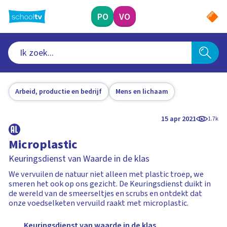
Ga
naar
PO
VO
hoofdinhoud
Arbeid, productie en bedrijf
Mens en lichaam
15 apr 2021
1.7k
Microplastic
Keuringsdienst van Waarde in de klas
We vervuilen de natuur niet alleen met plastic troep, we
smeren het ook op ons gezicht. De Keuringsdienst duikt in
de wereld van de smeerseltjes en scrubs en ontdekt dat
onze voedselketen vervuild raakt met microplastic.
Keuringsdienst van waarde in de klas