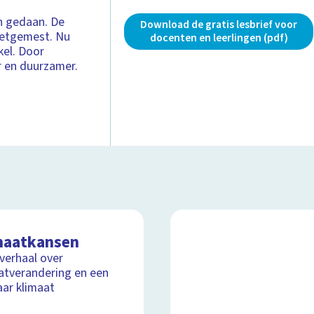
n gedaan. De
Download de gratis lesbrief voor
vetgemest. Nu
docenten en leerlingen (pdf)
kel. Door
r en duurzamer.
maatkansen
lverhaal over
atverandering en een
aar klimaat