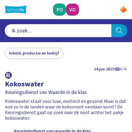
Ga
naar
PO
VO
hoofdinhoud
Arbeid, productie en bedrijf
14 jun 2017
1.1k
Kokoswater
Keuringsdienst van Waarde in de klas
Kokoswater staat voor luxe, exotisch en gezond. Maar is dat
ook zo in de landen waar de kokosnoot vandaan komt? De
Keuringsdienst gaat op zoek naar de noot achter het pakje
kokoswater.
Keuringsdienst van waarde in de klas