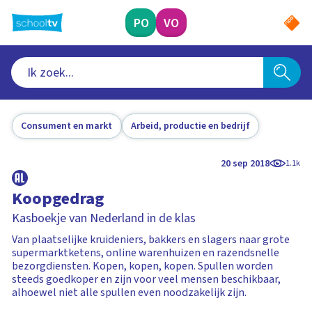
Ga
naar
PO
VO
hoofdinhoud
Consument en markt
Arbeid, productie en bedrijf
20 sep 2018
1.1k
Koopgedrag
Kasboekje van Nederland in de klas
Van plaatselijke kruideniers, bakkers en slagers naar grote
supermarktketens, online warenhuizen en razendsnelle
bezorgdiensten. Kopen, kopen, kopen. Spullen worden
steeds goedkoper en zijn voor veel mensen beschikbaar,
alhoewel niet alle spullen even noodzakelijk zijn.