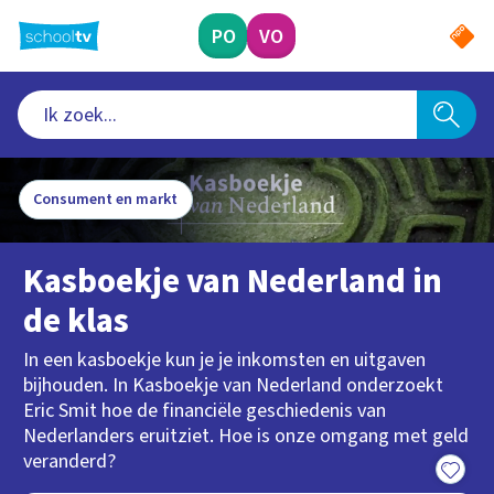
Ga
naar
PO
VO
hoofdinhoud
Consument en markt
Kasboekje van Nederland in
de klas
In een kasboekje kun je je inkomsten en uitgaven
bijhouden. In Kasboekje van Nederland onderzoekt
Eric Smit hoe de financiële geschiedenis van
Nederlanders eruitziet. Hoe is onze omgang met geld
veranderd?
8:29