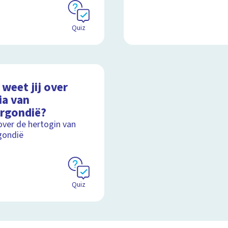
Quiz
weet jij over
ia van
rgondië?
over de hertogin van
gondië
Quiz