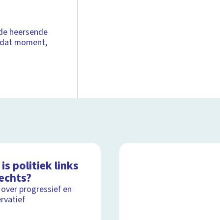
 de heersende
n dat moment,
is politiek links
rechts?
 over progressief en
rvatief