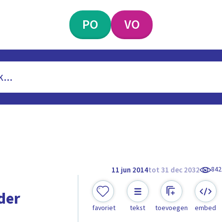
PO
VO
842
11 jun 2014
tot 31 dec 2032
der
favoriet
tekst
toevoegen
embed