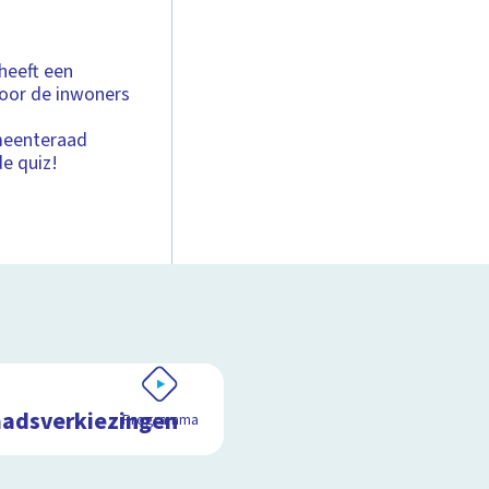
heeft een
door de inwoners
e
meenteraad
de quiz!
adsverkiezingen
Programma