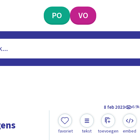
PO
VO
6.9k
8 feb 2023
gens
favoriet
tekst
toevoegen
embed