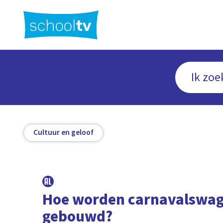
Ga
naar
hoofdinhoud
Cultuur en geloof
Hoe worden carnavalswa
gebouwd?