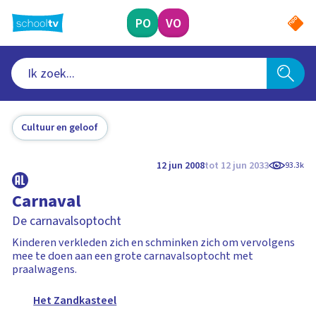
Ga
naar
PO
VO
hoofdinhoud
Cultuur en geloof
12 jun 2008
tot 12 jun 2033
93.3k
Carnaval
De carnavalsoptocht
Kinderen verkleden zich en schminken zich om vervolgens
mee te doen aan een grote carnavalsoptocht met
praalwagens.
Het Zandkasteel