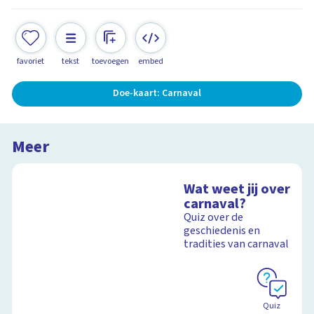
favoriet
tekst
toevoegen
embed
Doe-kaart: Carnaval
Meer
Wat weet jij over
carnaval?
Quiz over de
geschiedenis en
tradities van carnaval
Quiz