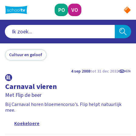
Ga
naar
PO
VO
hoofdinhoud
Cultuur en geloof
4 sep 2008
tot 31 dec 2032
63k
Carnaval vieren
Met Flip de beer
Bij Carnaval horen bloemencorso's. Flip helpt natuurlijk
mee.
Koekeloere