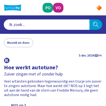
Ga
naar
PO
VO
hoofdinhoud
Muziek en dans
5 dec 2018
6k
Hoe werkt autotune?
Zuiver zingen met of zonder hulp
Veel artiesten gebruiken tegenwoordig een trucje om zuiver
te zingen: autotune. Maar hoe werkt dit? NOS op 3 legt het
uit aan de hand van de stem van Freddie Mercury, die geen
autotune nodig had.
NOS op 3