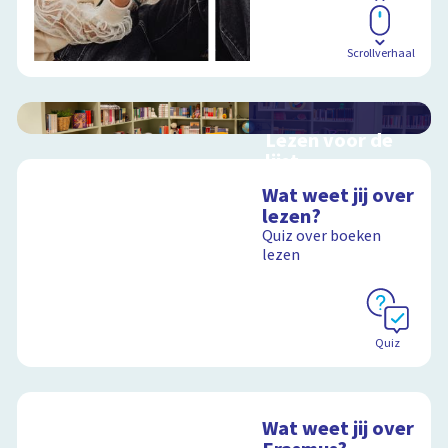
Scrollverhaal
Lezen voor de
lijst
Hulp bij het
Wat weet jij over
uitzoeken van een
lezen?
boek voor de leeslijst
Quiz over boeken
lezen
Schoolplaat
Quiz
Wat weet jij over