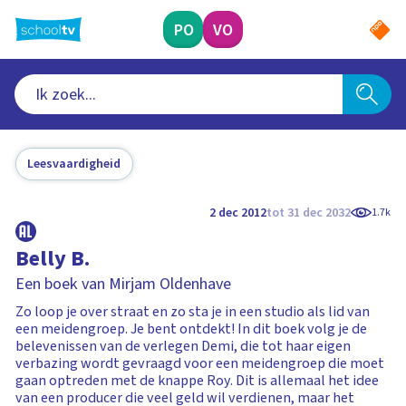
Ga
naar
PO
VO
hoofdinhoud
Leesvaardigheid
2 dec 2012
tot 31 dec 2032
1.7k
Belly B.
Een boek van Mirjam Oldenhave
Zo loop je over straat en zo sta je in een studio als lid van
een meidengroep. Je bent ontdekt! In dit boek volg je de
belevenissen van de verlegen Demi, die tot haar eigen
verbazing wordt gevraagd voor een meidengroep die moet
gaan optreden met de knappe Roy. Dit is allemaal het idee
van een producer die veel geld wil verdienen, maar het