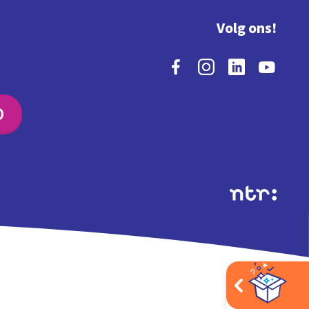
Volg ons!
O
Extra's