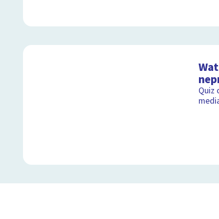
Wat 
nep
Quiz 
medi