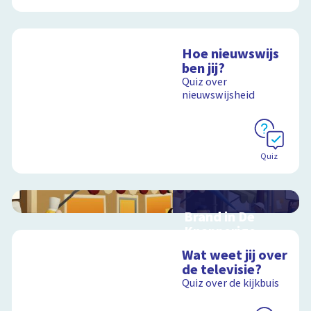
Hoe nieuwswijs
ben jij?
Quiz over
nieuwswijsheid
Quiz
Brand in De
Knapperige
Korst
Wat weet jij over
Kruip in de rol van
de televisie?
journalist,
Quiz over de kijkbuis
juicevlogger of
onderzoeksjournalist