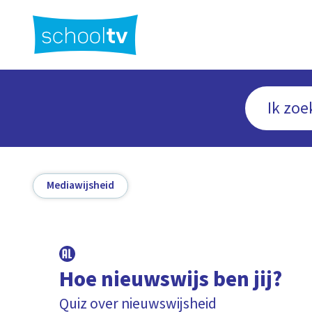
Ga
naar
hoofdinhoud
Mediawijsheid
Hoe nieuwswijs ben jij?
Quiz over nieuwswijsheid