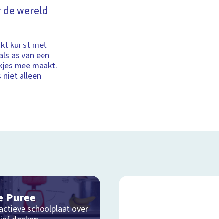
r de wereld
aakt kunst met
als as van een
kjes mee maakt.
 niet alleen
e Puree
actieve schoolplaat over