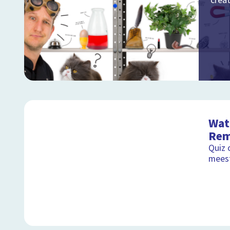
crea
Wat 
Rem
Quiz 
mees