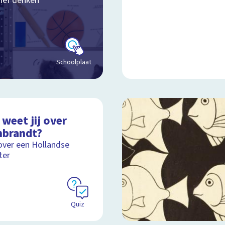
tief denken
Schoolplaat
weet jij over
brandt?
over een Hollandse
ter
Quiz