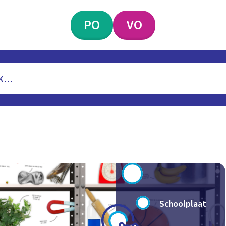
PO
VO
Schoolplaat