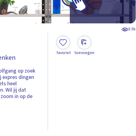
5.5k
favoriet
toevoegen
denken
olfgang op zoek
ij expres dingen
ets heel
 Wil jij dat
n zoom in op de