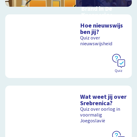
Brand in De
Knapperige
Korst
Hoe nieuwswijs
Kruip in de rol van
ben jij?
journalist,
Quiz over
juicevlogger of
nieuwswijsheid
onderzoeksjournalist
Schoolplaat
Quiz
Wat weet jij over
Srebrenica?
Quiz over oorlog in
voormalig
Joegoslavië