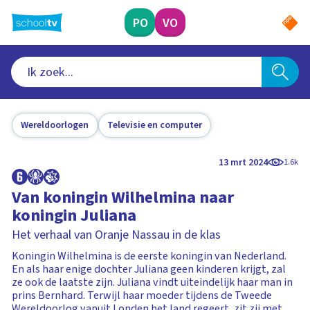
Ga
naar
PO
VO
hoofdinhoud
Wereldoorlogen
Televisie en computer
13 mrt 2024
1.6k
Van koningin Wilhelmina naar
koningin Juliana
Het verhaal van Oranje Nassau in de klas
Koningin Wilhelmina is de eerste koningin van Nederland.
En als haar enige dochter Juliana geen kinderen krijgt, zal
ze ook de laatste zijn. Juliana vindt uiteindelijk haar man in
prins Bernhard. Terwijl haar moeder tijdens de Tweede
Wereldoorlog vanuit Londen het land regeert, zit zij met