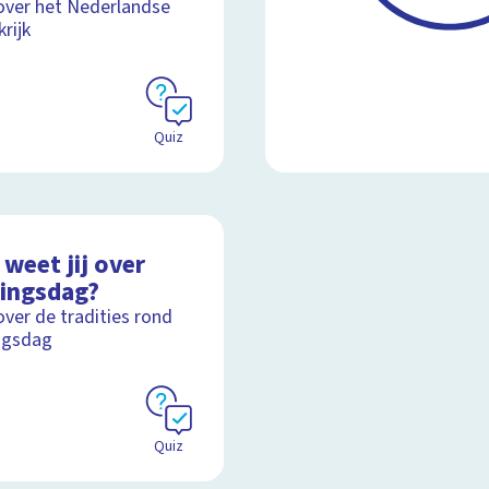
over het Nederlandse
rijk
Quiz
weet jij over
ingsdag?
over de tradities rond
ngsdag
Quiz