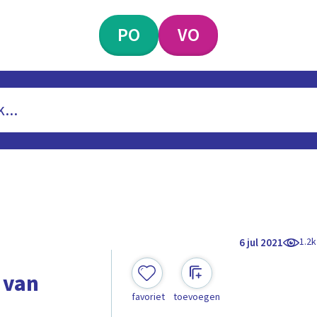
PO
VO
1.2k
6 jul 2021
 van
favoriet
toevoegen