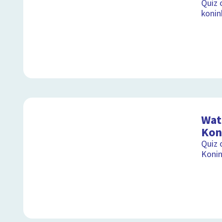
Quiz 
konink
Wat 
Kon
Quiz 
Koni