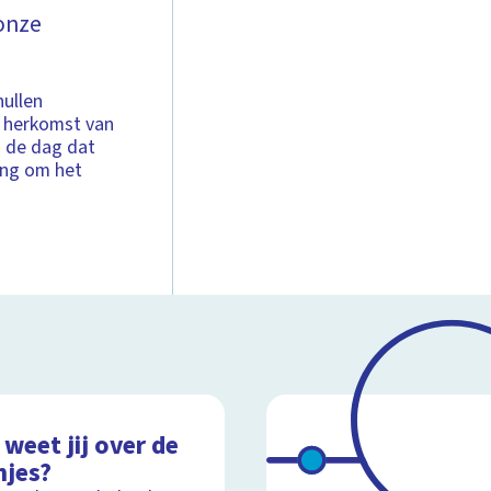
 onze
ullen
e herkomst van
: de dag dat
ing om het
weet jij over de
njes?