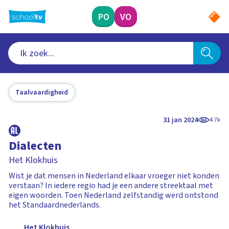
Ga
naar
PO
VO
hoofdinhoud
Taalvaardigheid
31 jan 2024
4.7k
Dialecten
Het Klokhuis
Wist je dat mensen in Nederland elkaar vroeger niet konden
verstaan? In iedere regio had je een andere streektaal met
eigen woorden. Toen Nederland zelfstandig werd ontstond
het Standaardnederlands.
Het Klokhuis