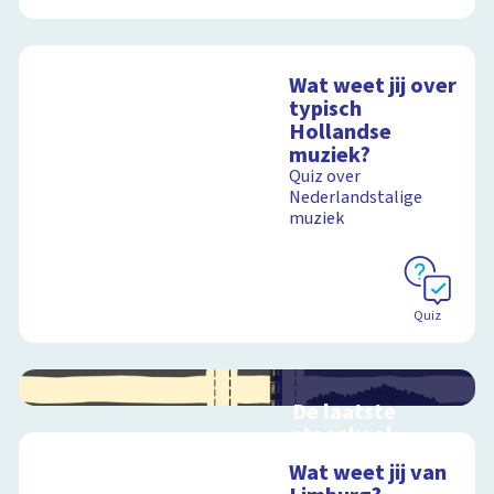
Wat weet jij over
typisch
Hollandse
muziek?
Quiz over
Nederlandstalige
muziek
Quiz
De laatste
steenkool
Geen zwart goud
Wat weet jij van
meer uit de