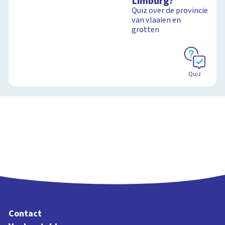
Limburg?
Limburgse
Quiz over de provincie
steenkoolmijnen
van vlaaien en
grotten
Schoolplaat
Quiz
Contact