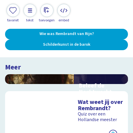
favoriet
tekst
toevoegen
embed
Wie was Rembrandt van Rijn?
Schilderkunst in de barok
Meer
Beleef de
Nachtwacht
Interactieve
Wat weet jij over
schoolplaat over
Rembrandt?
Rembrandts
Quiz over een
meesterwerk
Hollandse meester