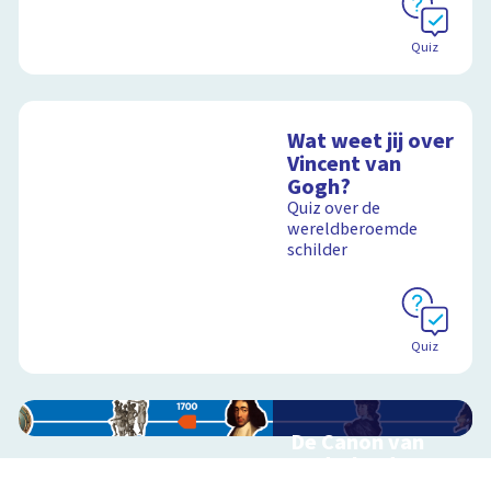
Schoolplaat
Quiz
Wat weet jij over
Vincent van
Gogh?
Quiz over de
wereldberoemde
schilder
Quiz
De Canon van
Nederland
Interactieve