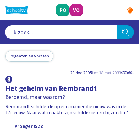
Ga
naar
PO
VO
hoofdinhoud
Regenten en vorsten
20 dec 2005
tot 18 mei 2033
60k
Het geheim van Rembrandt
Beroemd, maar waarom?
Rembrandt schilderde op een manier die nieuw was in de
17e eeuw. Maar wat maakte zijn schilderijen zo bijzonder?
Vroeger & Zo