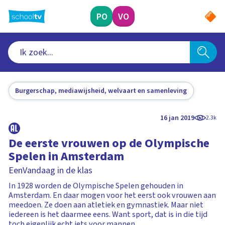
Ga
naar
PO
VO
hoofdinhoud
Burgerschap, mediawijsheid, welvaart en samenleving
16 jan 2019
2.3k
De eerste vrouwen op de Olympische
Spelen in Amsterdam
EenVandaag in de klas
In 1928 worden de Olympische Spelen gehouden in
Amsterdam. En daar mogen voor het eerst ook vrouwen aan
meedoen. Ze doen aan atletiek en gymnastiek. Maar niet
iedereen is het daarmee eens. Want sport, dat is in die tijd
toch eigenlijk echt iets voor mannen.