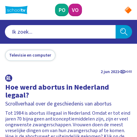
Ga
naar
PO
VO
hoofdinhoud
Televisie en computer
2 jun 2021
648
Hoe werd abortus in Nederland
legaal?
Scrollverhaal over de geschiedenis van abortus
Tot 1984 is abortus illegaal in Nederland. Omdat er tot eind
jaren 70 bijna geen anticonceptiemiddelen zijn, zijn er veel
ongewenste zwangerschappen. Vrouwen doen de meest
vreselijke dingen om van hun zwangerschap af te komen.
Hoe is de abortuswet er uiteindelijk gekomen? Klik op de