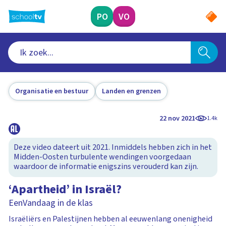
Ga
naar
PO
VO
hoofdinhoud
Organisatie en bestuur
Landen en grenzen
22 nov 2021
1.4k
Deze video dateert uit 2021. Inmiddels hebben zich in het
Midden-Oosten turbulente wendingen voorgedaan
waardoor de informatie enigszins verouderd kan zijn.
‘Apartheid’ in Israël?
EenVandaag in de klas
Israëliërs en Palestijnen hebben al eeuwenlang onenigheid