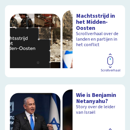
Machtsstrijd in
het Midden-
Oosten
Scrollverhaal over de
landen en partijen in
het conflict
Scrollverhaal
Wie is Benjamin
Netanyahu?
Story over de leider
van Israël