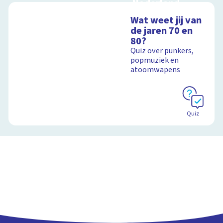
Nederland
Interactieve
Wat weet jij van
schoolplaat over de
de jaren 70 en
Canon
80?
Quiz over punkers,
popmuziek en
atoomwapens
Schoolplaat
Quiz