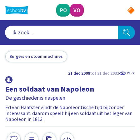
Ga
naar
PO
VO
hoofdinhoud
Burgers en stoommachines
21 dec 2008
tot 31 dec 2032
19.7k
Een soldaat van Napoleon
De geschiedenis naspelen
Ed van Haafster vindt de Napoleontische tijd bijzonder
interessant. daarom speelt hij een soldaat uit het leger van
Napoleon in 1813.