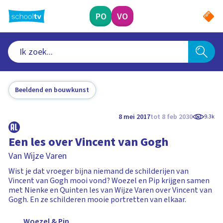
Ga
naar
PO
VO
hoofdinhoud
Beeldend en bouwkunst
8 mei 2017
tot 8 feb 2030
9.3k
Een les over Vincent van Gogh
Van Wijze Varen
Wist je dat vroeger bijna niemand de schilderijen van
Vincent van Gogh mooi vond? Woezel en Pip krijgen samen
met Nienke en Quinten les van Wijze Varen over Vincent van
Gogh. En ze schilderen mooie portretten van elkaar.
Woezel & Pip