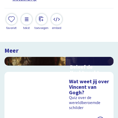
favoriet
tekst
toevoegen
embed
Meer
Beleef de
Nachtwacht
Interactieve
Wat weet jij over
schoolplaat over
Vincent van
Rembrandts
Gogh?
meesterwerk
Quiz over de
wereldberoemde
schilder
Schoolplaat