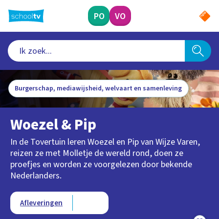
Ga
naar
PO
VO
hoofdinhoud
Burgerschap, mediawijsheid, welvaart en samenleving
Woezel & Pip
In de Tovertuin leren Woezel en Pip van Wijze Varen,
reizen ze met Molletje de wereld rond, doen ze
proefjes en worden ze voorgelezen door bekende
Nederlanders.
Type videos
Afleveringen
Clips