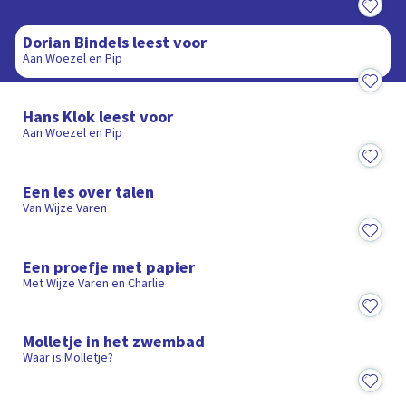
6:50
Dorian Bindels leest voor
Aan Woezel en Pip
7:16
Hans Klok leest voor
Aan Woezel en Pip
4:23
Een les over talen
Van Wijze Varen
2:04
Een proefje met papier
Met Wijze Varen en Charlie
2:24
Molletje in het zwembad
Waar is Molletje?
7:59