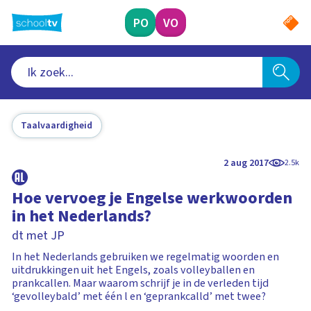
Ga
naar
PO
VO
hoofdinhoud
Taalvaardigheid
2 aug 2017
2.5k
Hoe vervoeg je Engelse werkwoorden
in het Nederlands?
dt met JP
In het Nederlands gebruiken we regelmatig woorden en
uitdrukkingen uit het Engels, zoals volleyballen en
prankcallen. Maar waarom schrijf je in de verleden tijd
‘gevolleybald’ met één l en ‘geprankcalld’ met twee?