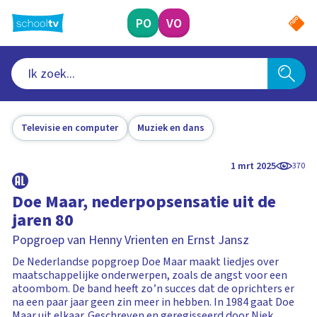
Ga
naar
PO
VO
hoofdinhoud
Televisie en computer
Muziek en dans
1 mrt 2025
370
Doe Maar, nederpopsensatie uit de
jaren 80
Popgroep van Henny Vrienten en Ernst Jansz
De Nederlandse popgroep Doe Maar maakt liedjes over
maatschappelijke onderwerpen, zoals de angst voor een
atoombom. De band heeft zo’n succes dat de oprichters er
na een paar jaar geen zin meer in hebben. In 1984 gaat Doe
Maar uit elkaar. Geschreven en geregisseerd door Niek