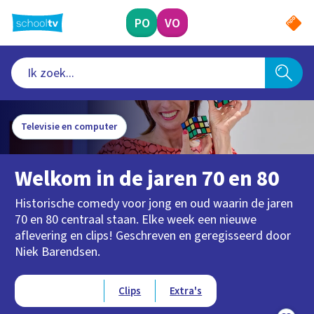
Ga
naar
PO
VO
hoofdinhoud
Televisie en computer
Welkom in de jaren 70 en 80
Historische comedy voor jong en oud waarin de jaren
70 en 80 centraal staan. Elke week een nieuwe
aflevering en clips! Geschreven en geregisseerd door
Niek Barendsen.
Type videos
Afleveringen
Clips
Extra's