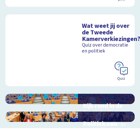
Wat weet jij over
de Tweede
Kamerverkiezingen
Quiz over democratie
en politiek
Quiz
Kijk rond in de
Tweede Kamer
Interactieve
Politiek van
schoolplaat over de
Nederland
Nederlandse politiek
en democratie
Interactieve